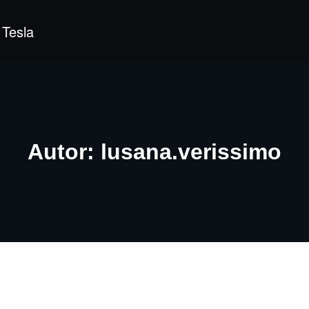
dade e Instituto Nikola Tesla
Autor:
lusana.verissimo